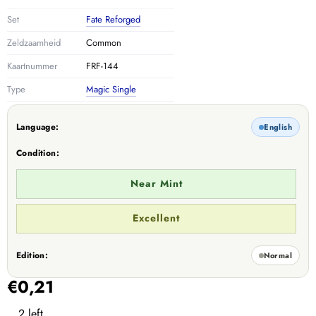
Set
Fate Reforged
Zeldzaamheid
Common
Kaartnummer
FRF-144
Type
Magic Single
Language:
English
Condition:
Near Mint
Excellent
Edition:
Normal
€0,21
2 left