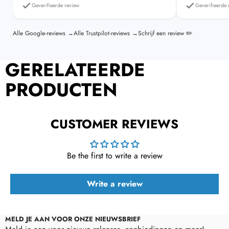
Geverifieerde review
Geverifieerde 
Alle Google-reviews →
Alle Trustpilot-reviews →
Schrijf een review ✏️
GERELATEERDE
PRODUCTEN
CUSTOMER REVIEWS
Be the first to write a review
Write a review
MELD JE AAN VOOR ONZE NIEUWSBRIEF