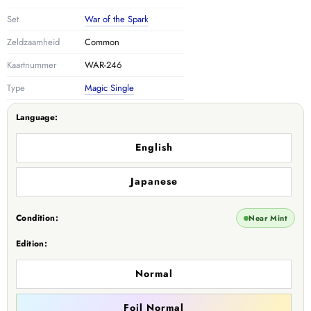
Set
War of the Spark
Zeldzaamheid
Common
Kaartnummer
WAR-246
Type
Magic Single
Language:
English
Japanese
Condition:
Near Mint
Edition:
Normal
Foil Normal