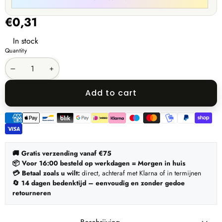
€0,31
In stock
Quantity
Decrease
Increase
quantity
quantity
Add to cart
Payment
methods
🚚 Gratis verzending vanaf €75
📦 Voor 16:00 besteld op werkdagen = Morgen in huis
💳 Betaal zoals u wilt:
direct, achteraf met Klarna of in termijnen
🔄 14 dagen bedenktijd – eenvoudig en zonder gedoe
retourneren