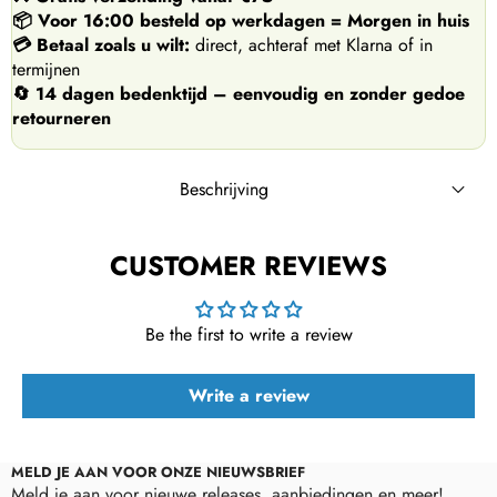
📦 Voor 16:00 besteld op werkdagen = Morgen in huis
💳 Betaal zoals u wilt:
direct, achteraf met Klarna of in
termijnen
🔄 14 dagen bedenktijd – eenvoudig en zonder gedoe
retourneren
Beschrijving
CUSTOMER REVIEWS
Set:
Be the first to write a review
Set code:
Collector number:
Rarity:
Write a review
Mana cost:
Card type:
Power/Toughness:
MELD JE AAN VOOR ONZE NIEUWSBRIEF
Meld je aan voor nieuwe releases, aanbiedingen en meer!