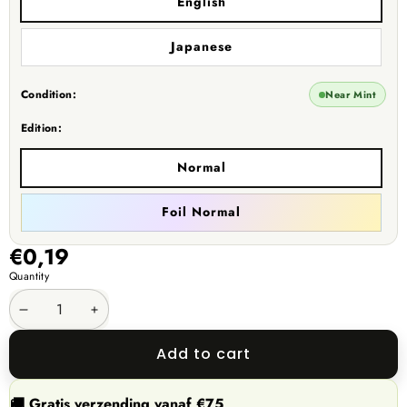
English
Japanese
Condition:
Near Mint
Edition:
Normal
Foil Normal
€0,19
Quantity
Decrease
Increase
quantity
quantity
Add to cart
🚚 Gratis verzending vanaf €75